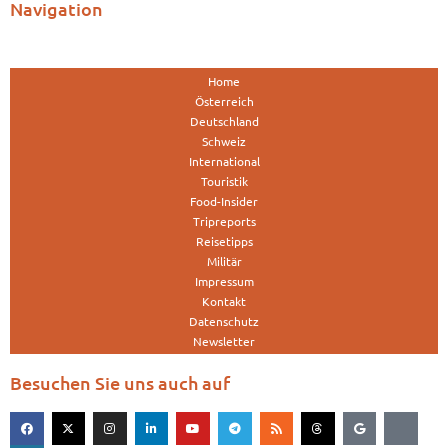
Navigation
Home
Österreich
Deutschland
Schweiz
International
Touristik
Food-Insider
Tripreports
Reisetipps
Militär
Impressum
Kontakt
Datenschutz
Newsletter
Besuchen Sie uns auch auf