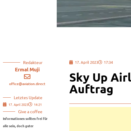
Redakteur
17. April 2023
17:34
Ermal Muji
Sky Up Air
office@aviation.direct
Auftrag
Letztes Update
17. April 2023
14:21
Give a coffee
Informationen sollten frei für
alle sein, doch guter