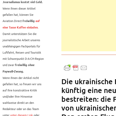
Journalismus kostet viel Geld.
Wenn Ihnen dieser Artikel
gefallen hat, können Sie
Aviation.Direct
freiwillig
auf
.
eine Tasse Kaffee einladen
Damit unterstützen Sie die
journalistische Arbeit unseres
unabhängigen Fachportals für
Luftfahrt, Reisen und Touristik
mit Schwerpunkt D-A-CH-Region
und zwar
freiwillig ohne
Paywall-Zwang.
Wenn Ihnen der Artikel nicht
Die ukrainische B
gefallen hat, so freuen wir uns
künftig eine ne
auf Ihre konstruktive Kritik
und/oder Ihre Hinweise
bestreiten: die 
wahlweise direkt an den
von ukrainische
Redakteur oder an das Team
unter
unter diesem Link
oder