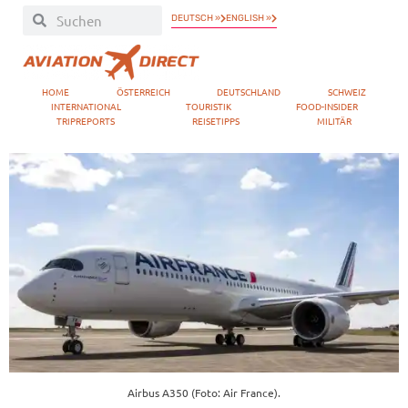
DEUTSCH »
ENGLISH »
HOME
ÖSTERREICH
DEUTSCHLAND
SCHWEIZ
INTERNATIONAL
TOURISTIK
FOOD-INSIDER
TRIPREPORTS
REISETIPPS
MILITÄR
Airbus A350 (Foto: Air France).