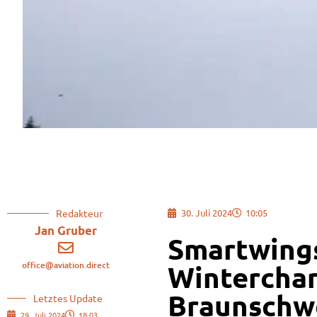
Redakteur
30. Juli 2024
10:05
Jan Gruber
Smartwings
office@aviation.direct
Winterchar
Braunschw
Letztes Update
29. Juli 2024
18:03