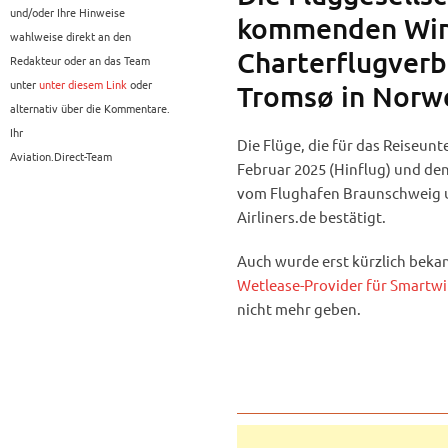
und/oder Ihre Hinweise
kommenden Wint
wahlweise direkt an den
Charterflugver
Redakteur oder an das Team
unter
unter diesem Link
oder
Tromsø in Norw
alternativ über die Kommentare.
Ihr
Die Flüge, die für das Reiseu
Aviation.Direct-Team
Februar 2025 (Hinflug) und den
vom Flughafen Braunschweig 
Airliners.de bestätigt.
Auch wurde erst kürzlich beka
Wetlease-Provider für Smartwi
nicht mehr geben.