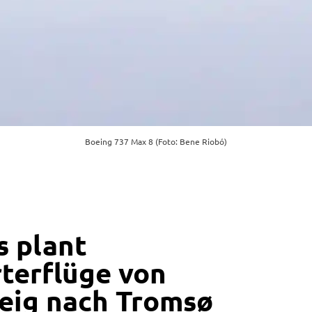
Boeing 737 Max 8 (Foto: Bene Riobó)
 plant
terflüge von
eig nach Tromsø