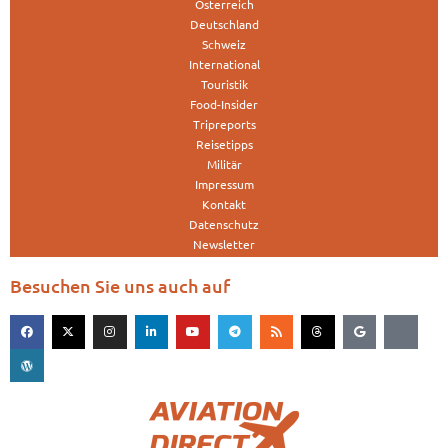
Österreich
Deutschland
Schweiz
International
Touristik
Food-Insider
Tripreports
Reisetipps
Militär
Impressum
Kontakt
Datenschutz
Newsletter
Besuchen Sie uns auch auf