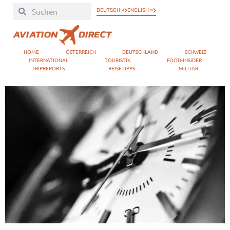
DEUTSCH »
ENGLISH »
HOME
ÖSTERREICH
DEUTSCHLAND
SCHWEIZ
INTERNATIONAL
TOURISTIK
FOOD-INSIDER
TRIPREPORTS
REISETIPPS
MILITÄR