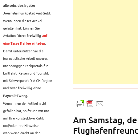
alle sein, doch guter
Journalismus kostet viel Geld.
Wenn Ihnen dieser Artikel
gefallen hat, können Sie
Aviation.Direct
freiwillig
auf
.
eine Tasse Kaffee einladen
Damit unterstützen Sie die
journalistische Arbeit unseres
unabhängigen Fachportals für
Luftfahrt, Reisen und Touristik
mit Schwerpunkt D-A-CH-Region
und zwar
freiwillig ohne
Paywall-Zwang.
Wenn Ihnen der Artikel nicht
gefallen hat, so freuen wir uns
Am Samstag, dem
auf Ihre konstruktive Kritik
und/oder Ihre Hinweise
Flughafenfreund
wahlweise direkt an den