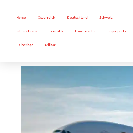
Home
Österreich
Deutschland
Schweiz
International
Touristik
Food-Insider
Tripreports
Reisetipps
Militär