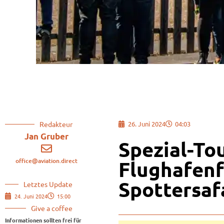
Redakteur
26. Juni 2024
04:03
Jan Gruber
Spezial-To
office@aviation.direct
Flughafenf
Spottersafa
Letztes Update
24. Juni 2024
15:00
Give a coffee
Informationen sollten frei für