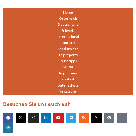
Home
Österreich
Deutschland
Schweiz
International
Touristik
Food-Insider
Tripreports
Reisetipps
Militär
Impressum
Kontakt
Datenschutz
Newsletter
Besuchen Sie uns auch auf