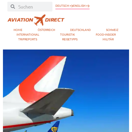
DEUTSCH »
ENGLISH »
HOME
ÖSTERREICH
DEUTSCHLAND
SCHWEIZ
INTERNATIONAL
TOURISTIK
FOOD-INSIDER
TRIPREPORTS
REISETIPPS
MILITÄR