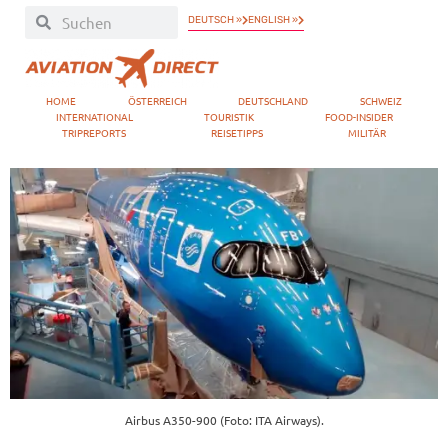
DEUTSCH »
ENGLISH »
HOME
ÖSTERREICH
DEUTSCHLAND
SCHWEIZ
INTERNATIONAL
TOURISTIK
FOOD-INSIDER
TRIPREPORTS
REISETIPPS
MILITÄR
Airbus A350-900 (Foto: ITA Airways).