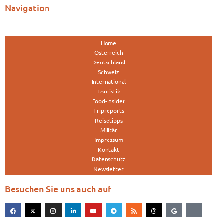
Navigation
Home
Österreich
Deutschland
Schweiz
International
Touristik
Food-Insider
Tripreports
Reisetipps
Militär
Impressum
Kontakt
Datenschutz
Newsletter
Besuchen Sie uns auch auf