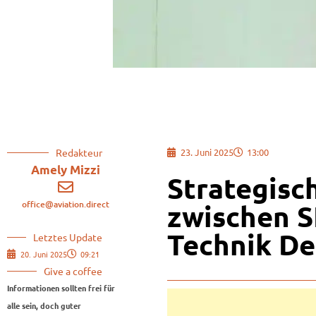
Redakteur
23. Juni 2025
13:00
Amely Mizzi
Strategisc
office@aviation.direct
zwischen S
Technik De
Letztes Update
20. Juni 2025
09:21
Give a coffee
Informationen sollten frei für
alle sein, doch guter