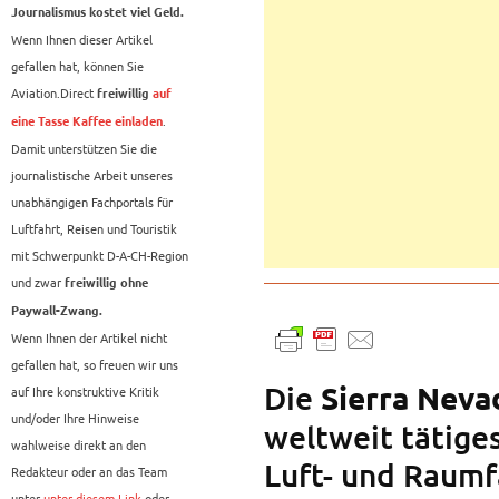
Journalismus kostet viel Geld.
Wenn Ihnen dieser Artikel
gefallen hat, können Sie
Aviation.Direct
freiwillig
auf
.
eine Tasse Kaffee einladen
Damit unterstützen Sie die
journalistische Arbeit unseres
unabhängigen Fachportals für
Luftfahrt, Reisen und Touristik
mit Schwerpunkt D-A-CH-Region
und zwar
freiwillig ohne
Paywall-Zwang.
Wenn Ihnen der Artikel nicht
gefallen hat, so freuen wir uns
Die
Sierra Neva
auf Ihre konstruktive Kritik
und/oder Ihre Hinweise
weltweit tätige
wahlweise direkt an den
Luft- und Raumf
Redakteur oder an das Team
unter
unter diesem Link
oder