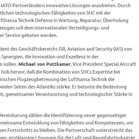
 NATO-Partnerländern innovative Lösungen anzubieten. Durch
tlichen technologischen Fähigkeiten von SNC mit der
fthansa Technik Defense in Wartung, Reparatur, Überholung
zeugen soll dem internationalen Verteidigungs- und
er Service geboten werden.
ident des Geschäftsbereichs ISR, Aviation and Security (IAS) von
Synergien, die Innovation und Exzellenz in der
n sollen.
, Vice President Special Aircraft
Michael von Puttkamer
, hob hervor, daß die Kombination von SNCs Expertise bei
nischen Flugzeugbetreuung der Lufthansa Technik die
eiden Seiten des Atlantiks stärke. Er betonte die Bedeutung
, gemeinsamer Verantwortung und technologischer Stärke in
ereinbarung zählen die Identifizierung neuer gegenseitiger
emeinsame Entwicklung von Fähigkeiten und Kompetenzen, um
en Fortschritts zu bleiben. Die Partnerschaft unterstreicht das
, erstklassige Lösungen für die Luft- und Raumfahrtindustrie