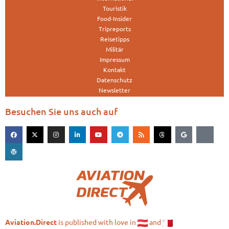
Touristik
Food-Insider
Tripreports
Reisetipps
Militär
Impressum
Kontakt
Datenschutz
Newsletter
Besuchen Sie uns auch auf
is published with love in
and
Aviation.Direct