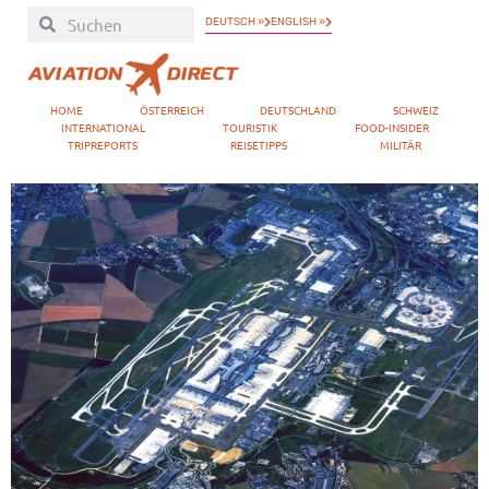
DEUTSCH »
ENGLISH »
HOME
ÖSTERREICH
DEUTSCHLAND
SCHWEIZ
INTERNATIONAL
TOURISTIK
FOOD-INSIDER
TRIPREPORTS
REISETIPPS
MILITÄR