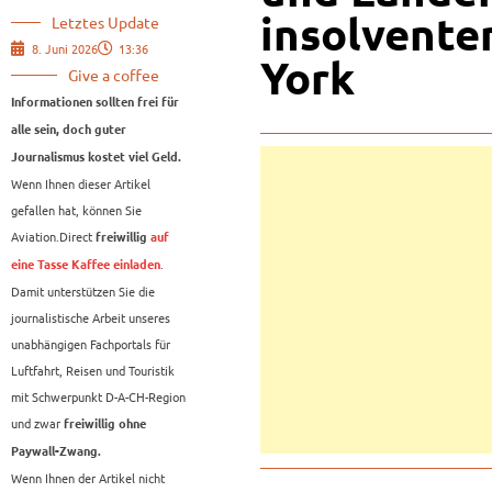
insolventen
Letztes Update
8. Juni 2026
13:36
York
Give a coffee
Informationen sollten frei für
alle sein, doch guter
Journalismus kostet viel Geld.
Wenn Ihnen dieser Artikel
gefallen hat, können Sie
Aviation.Direct
freiwillig
auf
.
eine Tasse Kaffee einladen
Damit unterstützen Sie die
journalistische Arbeit unseres
unabhängigen Fachportals für
Luftfahrt, Reisen und Touristik
mit Schwerpunkt D-A-CH-Region
und zwar
freiwillig ohne
Paywall-Zwang.
Wenn Ihnen der Artikel nicht