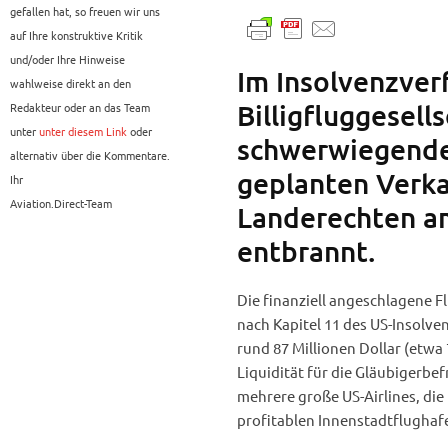
gefallen hat, so freuen wir uns
auf Ihre konstruktive Kritik
und/oder Ihre Hinweise
Im Insolvenzver
wahlweise direkt an den
Billigfluggesells
Redakteur oder an das Team
unter
unter diesem Link
oder
schwerwiegender
alternativ über die Kommentare.
geplanten Verka
Ihr
Aviation.Direct-Team
Landerechten a
entbrannt.
Die finanziell angeschlagene F
nach Kapitel 11 des US-Insolven
rund 87 Millionen Dollar (etwa
Liquidität für die Gläubigerbef
mehrere große US-Airlines, di
profitablen Innenstadtflughaf