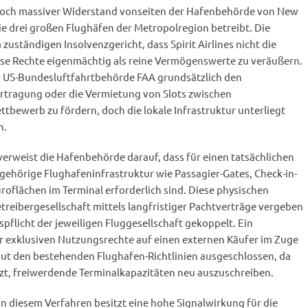
edoch massiver Widerstand vonseiten der Hafenbehörde von New
e drei großen Flughäfen der Metropolregion betreibt. Die
uständigen Insolvenzgericht, dass Spirit Airlines nicht die
iese Rechte eigenmächtig als reine Vermögenswerte zu veräußern.
r US-Bundesluftfahrtbehörde FAA grundsätzlich den
rtragung oder die Vermietung von Slots zwischen
tbewerb zu fördern, doch die lokale Infrastruktur unterliegt
n.
erweist die Hafenbehörde darauf, dass für einen tatsächlichen
gehörige Flughafeninfrastruktur wie Passagier-Gates, Check-in-
oflächen im Terminal erforderlich sind. Diese physischen
reibergesellschaft mittels langfristiger Pachtverträge vergeben
bspflicht der jeweiligen Fluggesellschaft gekoppelt. Ein
 exklusiven Nutzungsrechte auf einen externen Käufer im Zuge
 laut den bestehenden Flughafen-Richtlinien ausgeschlossen, da
tzt, freiwerdende Terminalkapazitäten neu auszuschreiben.
in diesem Verfahren besitzt eine hohe Signalwirkung für die