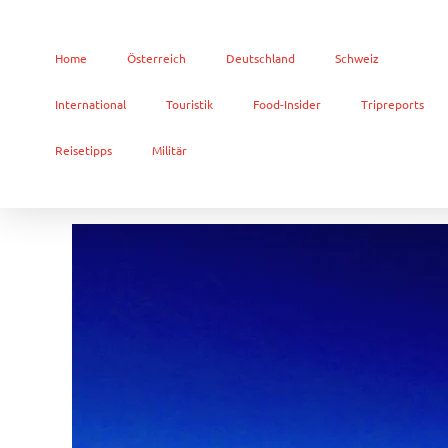
Home
Österreich
Deutschland
Schweiz
International
Touristik
Food-Insider
Tripreports
Reisetipps
Militär