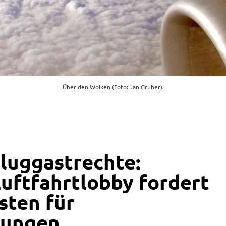
Über den Wolken (Foto: Jan Gruber).
Fluggastrechte:
uftfahrtlobby fordert
sten für
gungen