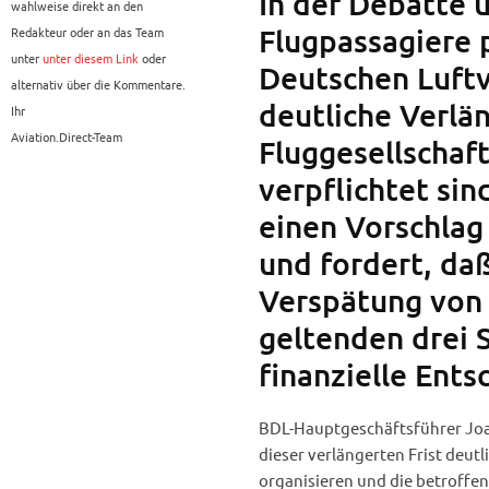
In der Debatte 
wahlweise direkt an den
Flugpassagiere 
Redakteur oder an das Team
unter
unter diesem Link
oder
Deutschen Luftv
alternativ über die Kommentare.
deutliche Verlä
Ihr
Aviation.Direct-Team
Fluggesellschaf
verpflichtet si
einen Vorschlag
und fordert, daß
Verspätung von 
geltenden drei 
finanzielle Ents
BDL-Hauptgeschäftsführer Joa
dieser verlängerten Frist deutl
organisieren und die betroffen