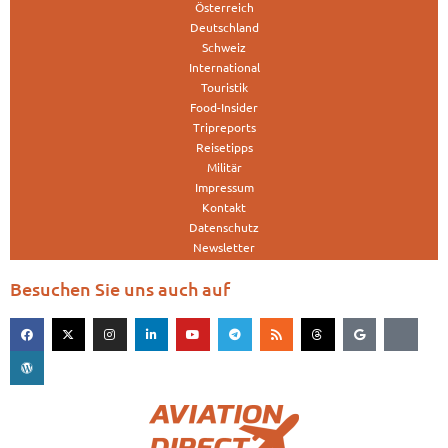
Österreich
Deutschland
Schweiz
International
Touristik
Food-Insider
Tripreports
Reisetipps
Militär
Impressum
Kontakt
Datenschutz
Newsletter
Besuchen Sie uns auch auf