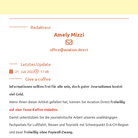
Redakteur
Amely Mizzi
office@aviation.direct
Letztes Update
21. Juli 2022
17:08
Give a coffee
Informationen sollten frei für alle sein, doch guter Journalismus kostet
viel Geld.
Wenn Ihnen dieser Artikel gefallen hat, können Sie Aviation.Direct
freiwillig
.
auf eine Tasse Kaffee einladen
Damit unterstützen Sie die journalistische Arbeit unseres unabhängigen
Fachportals für Luftfahrt, Reisen und Touristik mit Schwerpunkt D-A-CH-Region
und zwar
freiwillig ohne Paywall-Zwang.