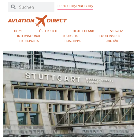
DEUTSCH »
ENGLISH »
HOME
ÖSTERREICH
DEUTSCHLAND
SCHWEIZ
INTERNATIONAL
TOURISTIK
FOOD-INSIDER
TRIPREPORTS
REISETIPPS
MILITÄR