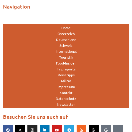
Navigation
Home
Österreich
Deutschland
Schweiz
International
Touristik
Food-Insider
Tripreports
Reisetipps
Militär
Impressum
Kontakt
Datenschutz
Newsletter
Besuchen Sie uns auch auf