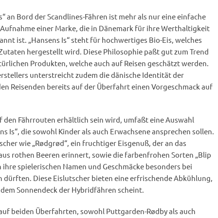
“ an Bord der Scandlines-Fähren ist mehr als nur eine einfache
 Aufnahme einer Marke, die in Dänemark für ihre Werthaltigkeit
nt ist. „Hansens Is“ steht für hochwertiges Bio-Eis, welches
 Zutaten hergestellt wird. Diese Philosophie paßt gut zum Trend
rlichen Produkten, welche auch auf Reisen geschätzt werden.
rstellers unterstreicht zudem die dänische Identität der
en Reisenden bereits auf der Überfahrt einen Vorgeschmack auf
 den Fährrouten erhältlich sein wird, umfaßt eine Auswahl
ns Is“, die sowohl Kinder als auch Erwachsene ansprechen sollen.
scher wie „Rødgrød“, ein fruchtiger Eisgenuß, der an das
 aus rothen Beeren erinnert, sowie die farbenfrohen Sorten „Blip
ch ihre spielerischen Namen und Geschmäcke besonders bei
n dürften. Diese Eislutscher bieten eine erfrischende Abkühlung,
 dem Sonnendeck der Hybridfähren scheint.
 auf beiden Überfahrten, sowohl Puttgarden-Rødby als auch