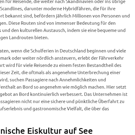
ken für Reisende, die weiter nach Skandinavien oder ins übrige
Scandlines, darunter moderne Hybridfähren, die für ihre
rt bekannt sind, befördern jährlich Millionen von Personen und
en. Diese Routen sind von immenser Bedeutung für den
 und den kulturellen Austausch, indem sie eine bequeme und
ngen Landrouten bieten.
en, wenn die Schulferien in Deutschland beginnen und viele
nemark oder weiter nördlich ansteuern, erlebt der Fährverkehr
t wird für viele Reisende zu einem festen Bestandtheil des
ieser Zeit, die oftmals als angenehme Unterbrechung einer
ird, suchen Passagiere nach Annehmlichkeiten und
ufenthalt an Bord so angenehm wie möglich machen. Hier setzt
ngebot an Bord kontinuierlich verbessert. Das Unternehmen ist
assagieren nicht nur eine sichere und pünktliche Überfahrt zu
ufserlebnis und gastronomische Vielfalt, die über das
nische Eiskultur auf See