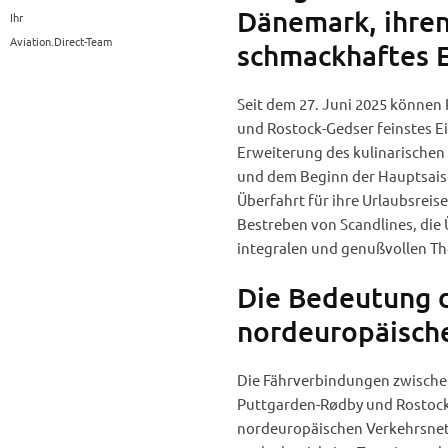
Dänemark, ihren
Ihr
Aviation.Direct-Team
schmackhaftes E
Seit dem 27. Juni 2025 können
und Rostock-Gedser feinstes Ei
Erweiterung des kulinarische
und dem Beginn der Hauptsaison
Überfahrt für ihre Urlaubsreis
Bestreben von Scandlines, die Ü
integralen und genußvollen Thei
Die Bedeutung d
nordeuropäisch
Die Fährverbindungen zwische
Puttgarden-Rødby und Rostock-
nordeuropäischen Verkehrsnetz