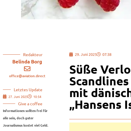
Redakteur
29. Juni 2025
07:38
Belinda Borg
Süße Verlo
office@aviation.direct
Scandlines
mit dänisc
Letztes Update
27. Juni 2025
10:54
„Hansens I
Give a coffee
Informationen sollten frei für
alle sein, doch guter
Journalismus kostet viel Geld.