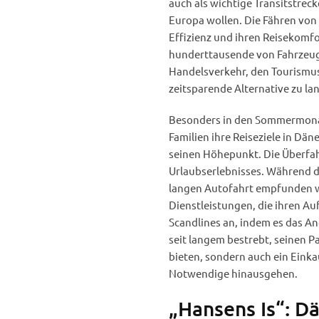
auch als wichtige Transitstrec
Europa wollen. Die Fähren von 
Effizienz und ihren Reisekomfo
hunderttausende von Fahrzeug
Handelsverkehr, den Tourismus
zeitsparende Alternative zu la
Besonders in den Sommermonat
Familien ihre Reiseziele in Dä
seinen Höhepunkt. Die Überfahr
Urlaubserlebnisses. Während d
langen Autofahrt empfunden w
Dienstleistungen, die ihren A
Scandlines an, indem es das A
seit langem bestrebt, seinen P
bieten, sondern auch ein Einka
Notwendige hinausgehen.
„Hansens Is“: Dä