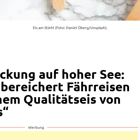
Eis am Stiehl (Foto: Daniel Öberg/Unsplash).
ckung auf hoher See:
 bereichert Fährreisen
hem Qualitätseis von
s“
Werbung