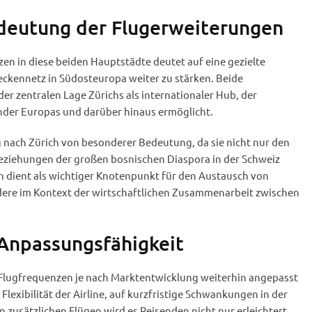
deutung der Flugerweiterungen
en in diese beiden Hauptstädte deutet auf eine gezielte
treckennetz in Südosteuropa weiter zu stärken. Beide
der zentralen Lage Zürichs als internationaler Hub, der
nder Europas und darüber hinaus ermöglicht.
g nach Zürich von besonderer Bedeutung, da sie nicht nur den
eziehungen der großen bosnischen Diaspora in der Schweiz
n dient als wichtiger Knotenpunkt für den Austausch von
ere im Kontext der wirtschaftlichen Zusammenarbeit zwischen
 Anpassungsfähigkeit
 Flugfrequenzen je nach Marktentwicklung weiterhin angepasst
Flexibilität der Airline, auf kurzfristige Schwankungen in der
n zusätzlichen Flügen wird es Reisenden nicht nur erleichtert,