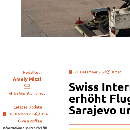
Redakteur
27. Dezember 2024
07:32
Amely Mizzi
Swiss Inter
office@aviation.direct
erhöht Flu
Sarajevo u
Letztes Update
26. Dezember 2024
11:46
Give a coffee
Informationen sollten frei für