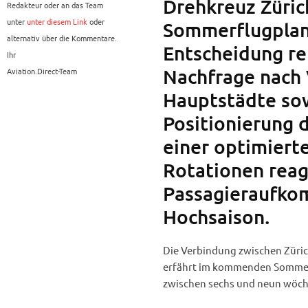
Drehkreuz Züric
Redakteur oder an das Team
unter
unter diesem Link
oder
Sommerflugplan
alternativ über die Kommentare.
Entscheidung re
Ihr
Nachfrage nach 
Aviation.Direct-Team
Hauptstädte sow
Positionierung d
einer optimiert
Rotationen reag
Passagieraufko
Hochsaison.
Die Verbindung zwischen Züric
erfährt im kommenden Sommer e
zwischen sechs und neun wöch