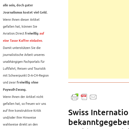
alle sein, doch guter
Journalismus kostet viel Geld.
Wenn Ihnen dieser Artikel
gefallen hat, können Sie
Aviation.Direct
freiwillig
auf
.
eine Tasse Kaffee einladen
Damit unterstützen Sie die
journalistische Arbeit unseres
unabhängigen Fachportals für
Luftfahrt, Reisen und Touristik
mit Schwerpunkt D-A-CH-Region
und zwar
freiwillig ohne
Paywall-Zwang.
Wenn Ihnen der Artikel nicht
gefallen hat, so freuen wir uns
Swiss Internatio
auf Ihre konstruktive Kritik
und/oder Ihre Hinweise
bekanntgegeben
wahlweise direkt an den