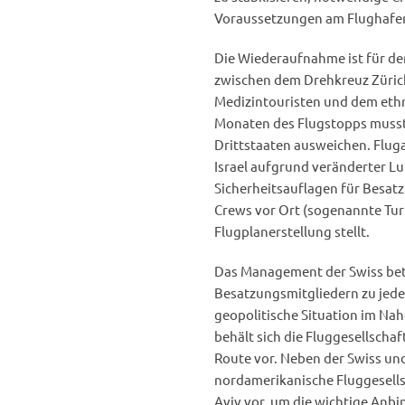
Voraussetzungen am Flughafen
Die Wiederaufnahme ist für d
zwischen dem Drehkreuz Zürich 
Medizintouristen und dem ethn
Monaten des Flugstopps muss
Drittstaaten ausweichen. Fluga
Israel aufgrund veränderter L
Sicherheitsauflagen für Besat
Crews vor Ort (sogenannte Tu
Flugplanerstellung stellt.
Das Management der Swiss beto
Besatzungsmitgliedern zu jedem 
geopolitische Situation im Na
behält sich die Fluggesellscha
Route vor. Neben der Swiss un
nordamerikanische Fluggesellsc
Aviv vor, um die wichtige Anbi