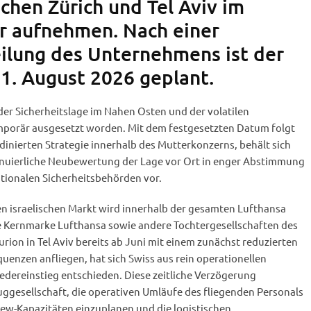
chen Zürich und Tel Aviv im
 aufnehmen. Nach einer
eilung des Unternehmens ist der
 1. August 2026 geplant.
er Sicherheitslage im Nahen Osten und der volatilen
mporär ausgesetzt worden. Mit dem festgesetzten Datum folgt
rdinierten Strategie innerhalb des Mutterkonzerns, behält sich
inuierliche Neubewertung der Lage vor Ort in enger Abstimmung
ationalen Sicherheitsbehörden vor.
en israelischen Markt wird innerhalb der gesamten Lufthansa
 Kernmarke Lufthansa sowie andere Tochtergesellschaften des
ion in Tel Aviv bereits ab Juni mit einem zunächst reduzierten
enzen anfliegen, hat sich Swiss aus rein operationellen
edereinstieg entschieden. Diese zeitliche Verzögerung
uggesellschaft, die operativen Umläufe des fliegenden Personals
rew-Kapazitäten einzuplanen und die logistischen