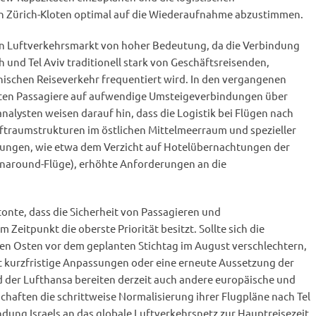
 Zürich-Kloten optimal auf die Wiederaufnahme abzustimmen.
en Luftverkehrsmarkt von hoher Bedeutung, da die Verbindung
und Tel Aviv traditionell stark von Geschäftsreisenden,
ischen Reiseverkehr frequentiert wird. In den vergangenen
ten Passagiere auf aufwendige Umsteigeverbindungen über
nalysten weisen darauf hin, dass die Logistik bei Flügen nach
uftraumstrukturen im östlichen Mittelmeerraum und spezieller
zungen, wie etwa dem Verzicht auf Hotelübernachtungen der
rnaround-Flüge), erhöhte Anforderungen an die
nte, dass die Sicherheit von Passagieren und
Zeitpunkt die oberste Priorität besitzt. Sollte sich die
hen Osten vor dem geplanten Stichtag im August verschlechtern,
ft kurzfristige Anpassungen oder eine erneute Aussetzung der
d der Lufthansa bereiten derzeit auch andere europäische und
haften die schrittweise Normalisierung ihrer Flugpläne nach Tel
ndung Israels an das globale Luftverkehrsnetz zur Hauptreisezeit