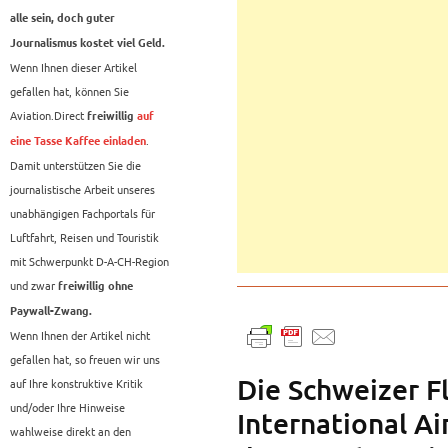
alle sein, doch guter
Journalismus kostet viel Geld.
Wenn Ihnen dieser Artikel
gefallen hat, können Sie
Aviation.Direct
freiwillig
auf
.
eine Tasse Kaffee einladen
Damit unterstützen Sie die
journalistische Arbeit unseres
unabhängigen Fachportals für
Luftfahrt, Reisen und Touristik
mit Schwerpunkt D-A-CH-Region
und zwar
freiwillig ohne
Paywall-Zwang.
Wenn Ihnen der Artikel nicht
gefallen hat, so freuen wir uns
Die Schweizer F
auf Ihre konstruktive Kritik
und/oder Ihre Hinweise
International Ai
wahlweise direkt an den