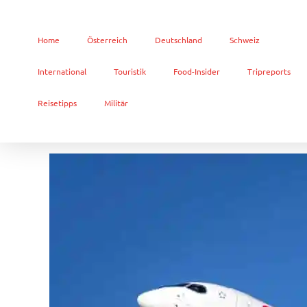
Home
Österreich
Deutschland
Schweiz
International
Touristik
Food-Insider
Tripreports
Reisetipps
Militär