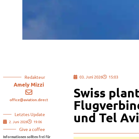
Redakteur
03. Juni 2026
15:03
Amely Mizzi
Swiss plan
office@aviation.direct
Flugverbin
und Tel Av
Letztes Update
2. Juni 2026
19:06
Give a coffee
Informationen sollten frei für