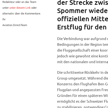
der Strecke zwis
Redakteur oder an das Team
unter
unter diesem Link
oder
Spommer wieder
alternativ über die Kommentare.
offiziellen Mitt
Ihr
Erstflug für den
Aviation.Direct-Team
Die Verbindung war aufgrund d
Bedingungen in der Region te
die Fluggesellschaft einer koo
jedoch wie gewohnt eine kont
mit den nationalen und intern
Die schrittweise Rückkehr in d
Group umgesetzt. Während die
Konzerns den Flughafen Ben Gur
Flugplan und angepassten Frequ
Gründen für einen späteren Wi
ermöglicht es der Schweizer Fl
zu stabilisieren, notwendige C