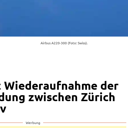
Airbus A220-300 (Foto: Swiss).
t Wiederaufnahme der
dung zwischen Zürich
iv
Werbung