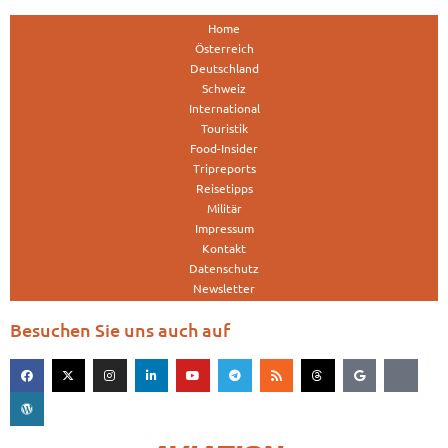
Home
Österreich
Deutschland
Schweiz
International
Touristik
Food-Insider
Tripreports
Reisetipps
Militär
Impressum
Kontakt
Datenschutz
Newsletter
Besuchen Sie uns auch auf