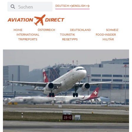
DEUTSCH »
ENGLISH »
HOME
ÖSTERREICH
DEUTSCHLAND
SCHWEIZ
INTERNATIONAL
TOURISTIK
FOOD-INSIDER
TRIPREPORTS
REISETIPPS
MILITÄR