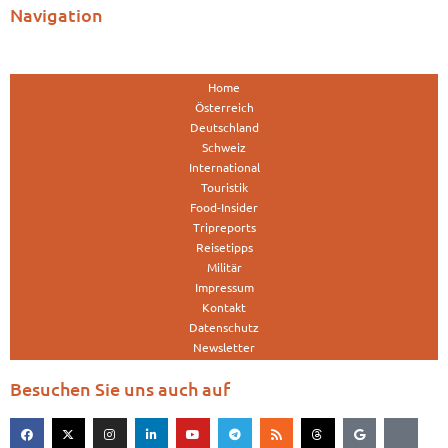
Navigation
Home
Österreich
Deutschland
Schweiz
International
Touristik
Food-Insider
Tripreports
Reisetipps
Militär
Impressum
Kontakt
Datenschutz
Newsletter
Besuchen Sie uns auch auf