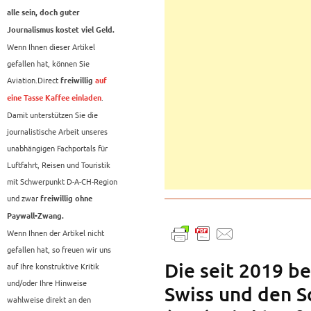
alle sein, doch guter
Journalismus kostet viel Geld.
Wenn Ihnen dieser Artikel
gefallen hat, können Sie
Aviation.Direct
freiwillig
auf
.
eine Tasse Kaffee einladen
Damit unterstützen Sie die
journalistische Arbeit unseres
unabhängigen Fachportals für
Luftfahrt, Reisen und Touristik
mit Schwerpunkt D-A-CH-Region
und zwar
freiwillig ohne
Paywall-Zwang.
Wenn Ihnen der Artikel nicht
gefallen hat, so freuen wir uns
Die seit 2019 b
auf Ihre konstruktive Kritik
und/oder Ihre Hinweise
Swiss und den 
wahlweise direkt an den