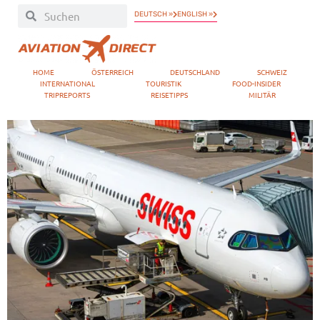
DEUTSCH »
ENGLISH »
HOME
ÖSTERREICH
DEUTSCHLAND
SCHWEIZ
INTERNATIONAL
TOURISTIK
FOOD-INSIDER
TRIPREPORTS
REISETIPPS
MILITÄR