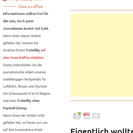
Give a coffee
Informationen sollten frei für
alle sein, doch guter
Journalismus kostet viel Geld.
Wenn Ihnen dieser Artikel
gefallen hat, können Sie
Aviation.Direct
freiwillig
auf
.
eine Tasse Kaffee einladen
Damit unterstützen Sie die
journalistische Arbeit unseres
unabhängigen Fachportals für
Luftfahrt, Reisen und Touristik
mit Schwerpunkt D-A-CH-Region
und zwar
freiwillig ohne
Paywall-Zwang.
Wenn Ihnen der Artikel nicht
gefallen hat, so freuen wir uns
Eigentlich wollt
auf Ihre konstruktive Kritik