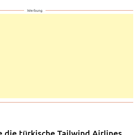
Werbung
e die türkische Tailwind Airlines