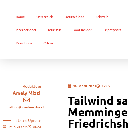
Home
Österreich
Deutschland
Schweiz
International
Touristik
Food-Insider
Tripreports
Reisetipps
Militär
Redakteur
18. April 2023
12:09
Amely Mizzi
Tailwind s
office@aviation.direct
Memmingen
Friedrichs
Letztes Update
17. April 2023
09:04