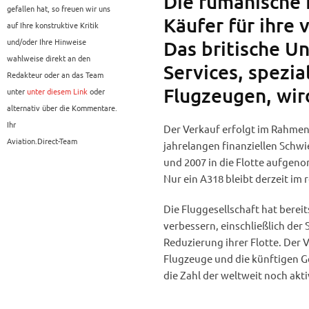
Die rumänische 
gefallen hat, so freuen wir uns
Käufer für ihre 
auf Ihre konstruktive Kritik
und/oder Ihre Hinweise
Das britische U
wahlweise direkt an den
Services, spezia
Redakteur oder an das Team
Flugzeugen, wir
unter
unter diesem Link
oder
alternativ über die Kommentare.
Ihr
Der Verkauf erfolgt im Rahmen
Aviation.Direct-Team
jahrelangen finanziellen Schwie
und 2007 in die Flotte aufgen
Nur ein A318 bleibt derzeit im 
Die Fluggesellschaft hat berei
verbessern, einschließlich der
Reduzierung ihrer Flotte. Der V
Flugzeuge und die künftigen Ge
die Zahl der weltweit noch akt