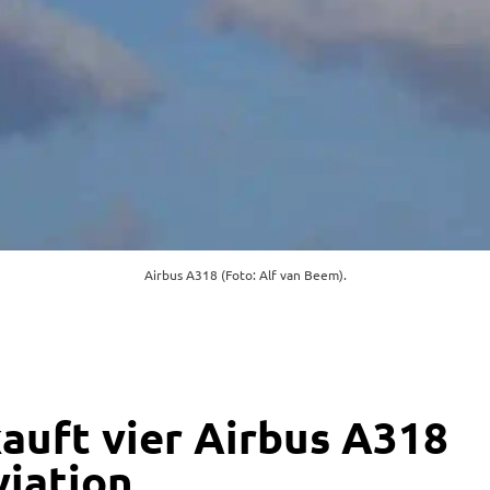
Airbus A318 (Foto: Alf van Beem).
auft vier Airbus A318
iation