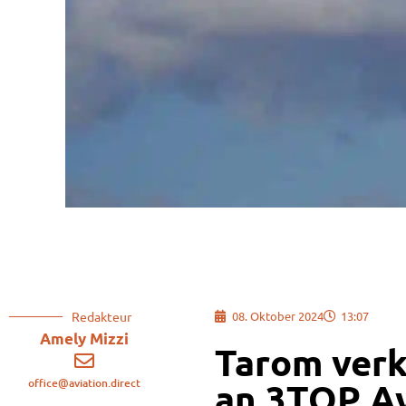
Redakteur
08. Oktober 2024
13:07
Amely Mizzi
Tarom verk
office@aviation.direct
an 3TOP Av