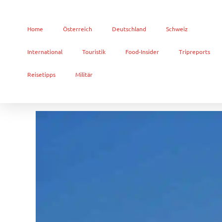
Home
Österreich
Deutschland
Schweiz
International
Touristik
Food-Insider
Tripreports
Reisetipps
Militär