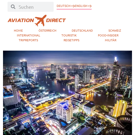
DEUTSCH »
ENGLISH »
HOME
ÖSTERREICH
DEUTSCHLAND
SCHWEIZ
INTERNATIONAL
TOURISTIK
FOOD-INSIDER
TRIPREPORTS
REISETIPPS
MILITÄR