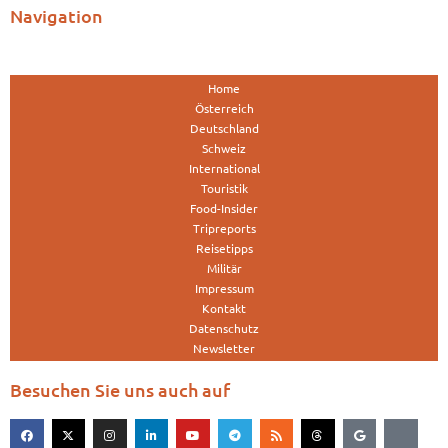
Navigation
Home
Österreich
Deutschland
Schweiz
International
Touristik
Food-Insider
Tripreports
Reisetipps
Militär
Impressum
Kontakt
Datenschutz
Newsletter
Besuchen Sie uns auch auf