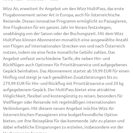
Wizz Air, erweitert ihr Angebot um den Wizz MultiPass, das erste
Flugabonnement seiner Art in Europa, auch für österreichische
Reisende. Dieses innovative Programm ermöglicht es Passagieren,
ihre Flugkosten für ein ganzes Jahr im Voraus festzulegen,
unabhängig von der Saison oder der Buchungszeit. Mit dem Wizz
MultiPass können Abonnenten monatlich eine ausgewählte Anzahl
von Flügen auf internationalen Strecken von und nach Österreich
nutzen, indem sie eine feste monatliche Gebühr zahlen. Das
Angebot umfasst verschiedene Tarife, die neben Hin- und
Rückflügen auch Optionen für Prioritätsservice und aufgegebenes
Gepäck beinhalten. Das Abonnement startet ab 59,99 EUR für einen
Hinflug und steigt je nach gewählten Zusatzleistungen bis zu
279,99 EUR für Hin- und Rückflug mit Prioritätsservice und 20 kg
aufgegebenem Gepäck. Der MultiPass bietet eine attraktive
Möglichkeit, flexibel und kostengünstig zu reisen, besonders für
Vielflieger oder Reisende mit regelmäßigen internationalen
Verbindungen. Mit diesem neuen Angebot möchte Wizz Air
österreichischen Passagieren eine budgetfreundliche Option
bieten, um ihre Reisepläne für das kommende Jahr zu planen und
dabei erhebliche Einsparungen zu erzielen, insbesondere vor der