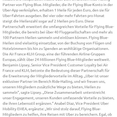
Partner von Flying Blue. Mitglieder, die ihr Flying Blue-Konto in der
Uber-App verknüpfen, erhalten 1 Meile für jeden Euro, den sie für
Uber-Fahrten ausgeben. Bei vier oder mehr Fahrten pro Monat
steigt die Meilenzahl sogar auf 2 Meilen pro Euro. Diese
Partnerschaft erweitert die umfangreichen Vorteile für Flying Blue-
Mitglieder, die bereits bei über 40 Fluggesellschaften und mehr als
100 Partnern Meilen sammeln und einlösen können. Flying Blue-
Meilen sind vielseitig einsetzbar, von der Buchung von Flügen und
Hotelzimmern bis hin zu Spenden an wohltätige Organisationen.
Die Air France-KLM Group, eine der führenden Airline-Gruppen
Europas, zählt über 24 Millionen Flying Blue-Mitglieder weltweit.
Benjamin Lipsey, Senior Vice President Customer Loyalty bei Air
France und KLM, betonte die Bedeutung dieser Partnerschaft für
die Erweiterung der Mitgliedervorteile im Alltag. „Uber ist unser
exklusiver Partner im Bereich Ride-Hailing, und wir freuen uns,
unseren Mitgliedern zusätzliche Wege zu bieten, Meilen zu
sammeln“, sagte Lipsey. „Diese Zusammenarbeit unterstreicht
unser Engagement, unseren Kunden umfassende Vorteile zu bieten,
die ihren Lebensstil ergänzen.“ Anabel Diaz, Vice President Uber
Mobility EMEA, ergänzte: „Wir sind stolz darauf, Flying Blue-
Mitgliedern zu helfen, ihre Reisen mit Uber zu bereichern. Egal, ob