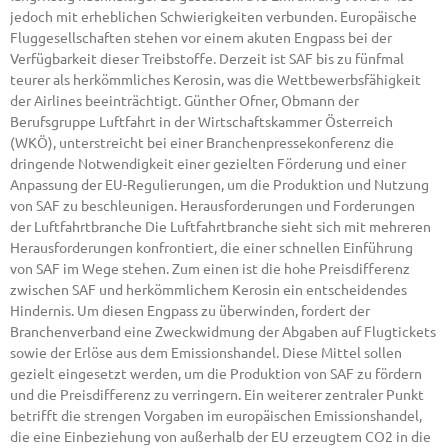
jedoch mit erheblichen Schwierigkeiten verbunden. Europäische
Fluggesellschaften stehen vor einem akuten Engpass bei der
Verfügbarkeit dieser Treibstoffe. Derzeit ist SAF bis zu fünfmal
teurer als herkömmliches Kerosin, was die Wettbewerbsfähigkeit
der Airlines beeinträchtigt. Günther Ofner, Obmann der
Berufsgruppe Luftfahrt in der Wirtschaftskammer Österreich
(WKÖ), unterstreicht bei einer Branchenpressekonferenz die
dringende Notwendigkeit einer gezielten Förderung und einer
Anpassung der EU-Regulierungen, um die Produktion und Nutzung
von SAF zu beschleunigen. Herausforderungen und Forderungen
der Luftfahrtbranche Die Luftfahrtbranche sieht sich mit mehreren
Herausforderungen konfrontiert, die einer schnellen Einführung
von SAF im Wege stehen. Zum einen ist die hohe Preisdifferenz
zwischen SAF und herkömmlichem Kerosin ein entscheidendes
Hindernis. Um diesen Engpass zu überwinden, fordert der
Branchenverband eine Zweckwidmung der Abgaben auf Flugtickets
sowie der Erlöse aus dem Emissionshandel. Diese Mittel sollen
gezielt eingesetzt werden, um die Produktion von SAF zu fördern
und die Preisdifferenz zu verringern. Ein weiterer zentraler Punkt
betrifft die strengen Vorgaben im europäischen Emissionshandel,
die eine Einbeziehung von außerhalb der EU erzeugtem CO2 in die