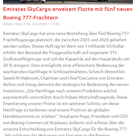
Emirates SkyCargo erweitert Flotte mit fünf neuen
Boeing 777-Frachtern
Amely Mizzi
18. Juli 2024
13:38
Emirates SkyCargo hat eine neue Bestellung über fünf Boeing 777-
Frachtflugzeuge platziert, die zwischen 2025 und 2026 geliefert
werden sollen. Dieser Auftrag im Wert von 1 Milliarde US-Dollar
erhöht den Bestand der Fluggesellschaft auf insgesamt 315
Großraumflugzeuge und soll die Kapazität auf den Hauptdecks um
30 % steigern. Dies ermöglicht eine effizientere Bedienung der
wachsenden Nachfrage in Schlüsselmärkten. Scheich Ahmed bin
Saeed Al Maktoum, Chairman und Chief Executive von Emirates
Airline und Group, betonte die strategische Bedeutung der neuen
Investition: „Die Nachfrage nach unseren Produkten wächst
exponentiell, unterstützt durch Dubais Wirtschaftsagenda. Diese
Erweiterung unserer Flotte ist ein weiterer Schritt, um diese
Nachfrage zu bedienen und unsere Position als globales
Handelszentrum zu stärken.“ Stephanie Pope, President und CEO
von Boeing Commercial Airplanes, äußerte sich erfreut über die
erneute Entscheidung von Emirates SkyCargo für die Boeing 777:
„Wir schätzen das Vertrauen von Emirates in die Boeing-