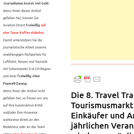
Journalismus kostet viel Geld.
Wenn Ihnen dieser Artikel
gefallen hat, können Sie
Aviation.Direct
freiwillig
auf
.
eine Tasse Kaffee einladen
Damit unterstützen Sie die
journalistische Arbeit unseres
unabhängigen Fachportals für
Luftfahrt, Reisen und Touristik
mit Schwerpunkt D-A-CH-Region
und zwar
freiwillig ohne
Paywall-Zwang.
Wenn Ihnen der Artikel nicht
Die 8. Travel Tr
gefallen hat, so freuen wir uns
Tourismusmarkt 
auf Ihre konstruktive Kritik
und/oder Ihre Hinweise
Einkäufer und A
wahlweise direkt an den
jährlichen Veran
Redakteur oder an das Team
unter
unter diesem Link
oder