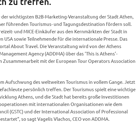
h zu treffen.
ne der wichtigsten B2B-Marketing-Veranstaltung der Stadt Athen,
ner führenden Tourismus- und Tagungsdestination fördern soll.
reizeit- und MICE-Einkäufer aus den Kernmärkten der Stadt in
n USA sowie Teilnehmende für die internationale Presse. Das
ortal About Travel. Die Veranstaltung wird von der Athens
Management Agency (ADDMA) über das ‘This is Athens’-
in Zusammenarbeit mit der European Tour Operators Association
em Aufschwung des weltweiten Tourismus in vollem Gange. Jetzt
isefachleute persönlich treffen. Der Tourismus spielt eine wichtige
wicklung Athens, und die Stadt hat bereits große Investitionen
Kooperationen mit internationalen Organisationen wie dem
ncil (GSTC) und der International Association of Professional
estartet“, so sagt Vagelis Vlachos, CEO von ADDMA.