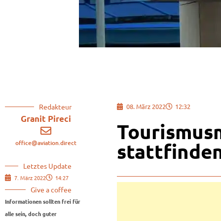
Redakteur
08. März 2022
12:32
Granit Pireci
Tourismusm
office@aviation.direct
stattfinde
Letztes Update
7. März 2022
14:27
Give a coffee
Informationen sollten frei für
alle sein, doch guter