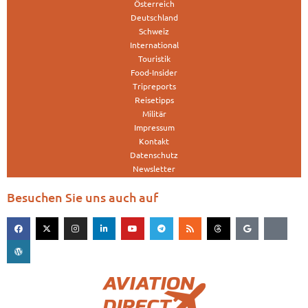
Österreich
Deutschland
Schweiz
International
Touristik
Food-Insider
Tripreports
Reisetipps
Militär
Impressum
Kontakt
Datenschutz
Newsletter
Besuchen Sie uns auch auf