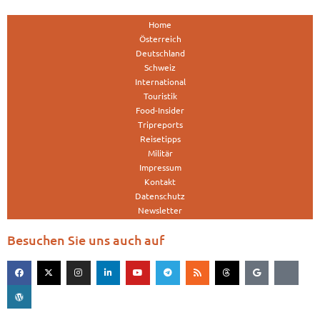
Home
Österreich
Deutschland
Schweiz
International
Touristik
Food-Insider
Tripreports
Reisetipps
Militär
Impressum
Kontakt
Datenschutz
Newsletter
Besuchen Sie uns auch auf