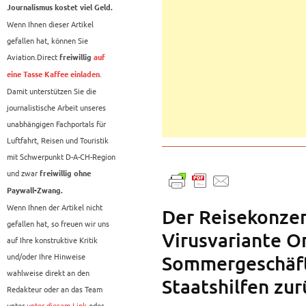
Journalismus kostet viel Geld.
Wenn Ihnen dieser Artikel
gefallen hat, können Sie
Aviation.Direct
freiwillig
auf
.
eine Tasse Kaffee einladen
Damit unterstützen Sie die
journalistische Arbeit unseres
unabhängigen Fachportals für
Luftfahrt, Reisen und Touristik
mit Schwerpunkt D-A-CH-Region
und zwar
freiwillig ohne
Paywall-Zwang.
Wenn Ihnen der Artikel nicht
Der Reisekonzer
gefallen hat, so freuen wir uns
Virusvariante O
auf Ihre konstruktive Kritik
und/oder Ihre Hinweise
Sommergeschäft 
wahlweise direkt an den
Staatshilfen zur
Redakteur oder an das Team
unter
unter diesem Link
oder