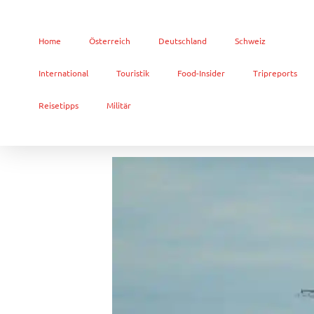
Home
Österreich
Deutschland
Schweiz
International
Touristik
Food-Insider
Tripreports
Reisetipps
Militär