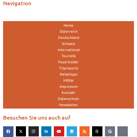
Navigation
Home
Österreich
Deutschland
Schweiz
International
Touristik
Food-Insider
Tripreports
Reisetipps
Militär
Impressum
Kontakt
Datenschutz
Newsletter
Besuchen Sie uns auch auf