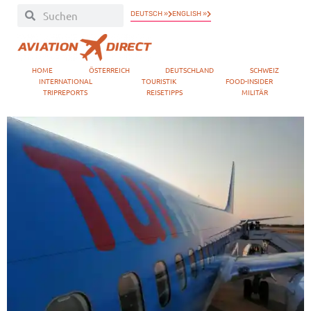
DEUTSCH »
ENGLISH »
HOME
ÖSTERREICH
DEUTSCHLAND
SCHWEIZ
INTERNATIONAL
TOURISTIK
FOOD-INSIDER
TRIPREPORTS
REISETIPPS
MILITÄR