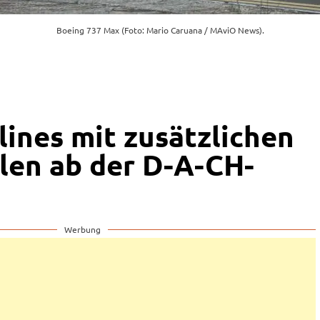
Boeing 737 Max (Foto: Mario Caruana / MAviO News).
lines mit zusätzlichen
en ab der D-A-CH-
Werbung