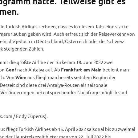
gramm hatte. Teilweise gibt es
hmen.
e Turkish Airlines rechnen, dass es in diesem Jahr eine starke
erurlauben geben wird. Auch erfreut sich der Reiseverkehr von
ln, die jedoch in Deutschland, Österreich oder der Schweiz
rk steigenden Zahlen.
mt die größte Airline der Türkei am 18. Juni 2022 zwei
von
nach Antalya auf. Ab
bedient man
Genf
Frankfurt am Main
ich. Von
aus fliegt man bereits seit dem Beginn der
Wien
rzeit sind diese drei Antalya-Routen als saisonale
Verlängerungen bei entsprechender Nachfrage möglich sind.
s.com / Eddy Cuperus).
us fliegt Turkish Airlines ab 15. April 2022 saisonal bis zu zweimal
d der Hauptreisezeit bietet man von 22. Juli 2022 bis