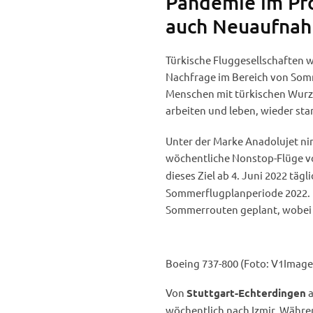
Pandemie im Pro
auch Neuaufna
Türkische Fluggesellschaften wi
Nachfrage im Bereich von Somm
Menschen mit türkischen Wurze
arbeiten und leben, wieder sta
Unter der Marke Anadolujet nim
wöchentliche Nonstop-Flüge 
dieses Ziel ab 4. Juni 2022 tägl
Sommerflugplanperiode 2022. De
Sommerrouten geplant, wobei 
Boeing 737-800 (Foto: V1Image
Von
a
Stuttgart-Echterdingen
wöchentlich nach Izmir. Währen