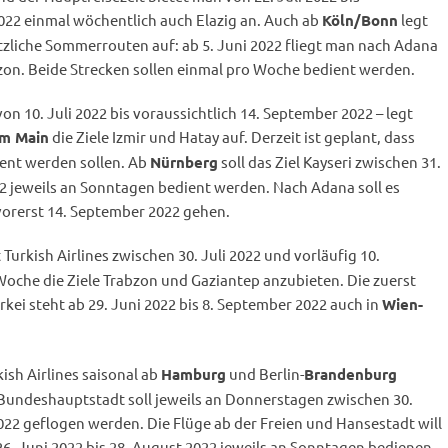
022 einmal wöchentlich auch Elazig an. Auch ab
legt
Köln/Bonn
ätzliche Sommerrouten auf: ab 5. Juni 2022 fliegt man nach Adana
zon. Beide Strecken sollen einmal pro Woche bedient werden.
n 10. Juli 2022 bis voraussichtlich 14. September 2022 – legt
die Ziele Izmir und Hatay auf. Derzeit ist geplant, dass
am Main
ient werden sollen. Ab
soll das Ziel Kayseri zwischen 31.
Nürnberg
2 jeweils an Sonntagen bedient werden. Nach Adana soll es
 vorerst 14. September 2022 gehen.
Turkish Airlines zwischen 30. Juli 2022 und vorläufig 10.
Woche die Ziele Trabzon und Gaziantep anzubieten. Die zuerst
rkei steht ab 29. Juni 2022 bis 8. September 2022 auch in
Wien-
ish Airlines saisonal ab
und Berlin-
Hamburg
Brandenburg
Bundeshauptstadt soll jeweils an Donnerstagen zwischen 30.
22 geflogen werden. Die Flüge ab der Freien und Hansestadt will
26. Juni 2022 bis 28. August 2022 jeweils an Sonntagen bedienen.