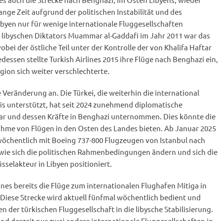
ge Zeit aufgrund der politischen Instabilität und des
byen nur für wenige internationale Fluggesellschaften
s libyschen Diktators Muammar al-Gaddafi im Jahr 2011 war das
obei der östliche Teil unter der Kontrolle der von Khalifa Haftar
dessen stellte Turkish Airlines 2015 ihre Flüge nach Benghazi ein,
egion sich weiter verschlechterte.
 Veränderung an. Die Türkei, die weiterhin die international
is unterstützt, hat seit 2024 zunehmend diplomatische
r und dessen Kräfte in Benghazi unternommen. Dies könnte die
hme von Flügen in den Osten des Landes bieten. Ab Januar 2025
l wöchentlich mit Boeing 737-800 Flugzeugen von Istanbul nach
, wie sich die politischen Rahmenbedingungen ändern und sich die
sselakteur in Libyen positioniert.
lines bereits die Flüge zum internationalen Flughafen Mitiga in
Diese Strecke wird aktuell fünfmal wöchentlich bedient und
 der türkischen Fluggesellschaft in die libysche Stabilisierung.
ind derzeit nur zwei andere internationale Fluggesellschaften in