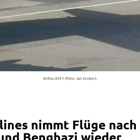
Airbus A321 (Foto: Jan Gruber).
rlines nimmt Flüge nach
und Benghazi wieder