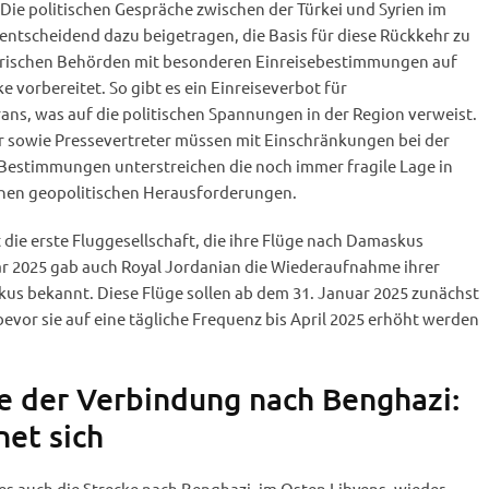
Die politischen Gespräche zwischen der Türkei und Syrien im
 entscheidend dazu beigetragen, die Basis für diese Rückkehr zu
 syrischen Behörden mit besonderen Einreisebestimmungen auf
 vorbereitet. So gibt es ein Einreiseverbot für
rans, was auf die politischen Spannungen in der Region verweist.
r sowie Pressevertreter müssen mit Einschränkungen bei der
 Bestimmungen unterstreichen die noch immer fragile Lage in
enen geopolitischen Herausforderungen.
ht die erste Fluggesellschaft, die ihre Flüge nach Damaskus
r 2025 gab auch Royal Jordanian die Wiederaufnahme ihrer
s bekannt. Diese Flüge sollen ab dem 31. Januar 2025 zunächst
bevor sie auf eine tägliche Frequenz bis April 2025 erhöht werden
 der Verbindung nach Benghazi:
net sich
nes auch die Strecke nach Benghazi, im Osten Libyens, wieder