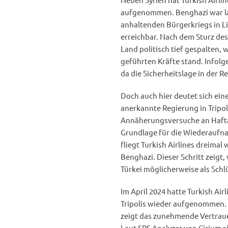
aufgenommen. Benghazi war lan
anhaltenden Bürgerkriegs in Li
erreichbar. Nach dem Sturz de
Land politisch tief gespalten, w
geführten Kräfte stand. Infolge
da die Sicherheitslage in der R
Doch auch hier deutet sich eine
anerkannte Regierung in Tripol
Annäherungsversuche an Hafta
Grundlage für die Wiederaufna
fliegt Turkish Airlines dreima
Benghazi. Dieser Schritt zeigt
Türkei möglicherweise als Schlü
Im April 2024 hatte Turkish Air
Tripolis wieder aufgenommen. 
zeigt das zunehmende Vertrauen
Laut SRS Analyzer von Cirium s