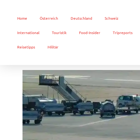
Home
Österreich
Deutschland
Schweiz
International
Touristik
Food-Insider
Tripreports
Reisetipps
Militär