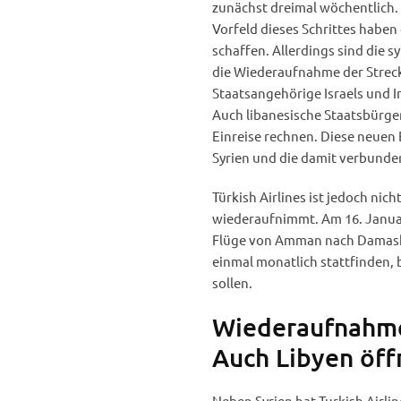
zunächst dreimal wöchentlich. 
Vorfeld dieses Schrittes haben
schaffen. Allerdings sind die
die Wiederaufnahme der Strecke
Staatsangehörige Israels und I
Auch libanesische Staatsbürge
Einreise rechnen. Diese neuen
Syrien und die damit verbund
Türkish Airlines ist jedoch nic
wiederaufnimmt. Am 16. Janua
Flüge von Amman nach Damasku
einmal monatlich stattfinden, 
sollen.
Wiederaufnahme
Auch Libyen öff
Neben Syrien hat Turkish Airli