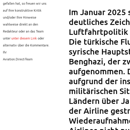
gefallen hat, so freuen wir uns
Im Januar 2025 s
auf Ihre konstruktive Kritik
und/oder Ihre Hinweise
deutliches Zeich
wahlweise direkt an den
Luftfahrtpoliti
Redakteur oder an das Team
unter
unter diesem Link
oder
Die türkische Fl
alternativ über die Kommentare.
syrische Haupts
Ihr
Benghazi, der z
Aviation.Direct-Team
aufgenommen. D
aufgrund der ins
militärischen Si
Ländern über Ja
der Airline gest
Wiederaufnahme 