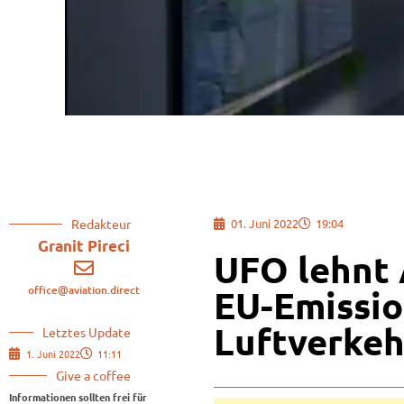
Redakteur
01. Juni 2022
19:04
Granit Pireci
UFO lehnt
office@aviation.direct
EU-Emissio
Luftverkeh
Letztes Update
1. Juni 2022
11:11
Give a coffee
Informationen sollten frei für