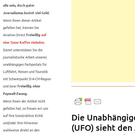
alle sein, doch guter
Journalismus kostet viel Geld.
Wenn Ihnen dieser Artikel
gefallen hat, können Sie
Aviation.Direct
freiwillig
auf
.
eine Tasse Kaffee einladen
Damit unterstützen Sie die
journalistische Arbeit unseres
unabhängigen Fachportals für
Luftfahrt, Reisen und Touristik
mit Schwerpunkt D-A-CH-Region
und zwar
freiwillig ohne
Paywall-Zwang.
Wenn Ihnen der Artikel nicht
gefallen hat, so freuen wir uns
Die Unabhängige
auf Ihre konstruktive Kritik
und/oder Ihre Hinweise
(UFO) sieht den
wahlweise direkt an den