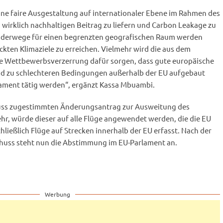
ine faire Ausgestaltung auf internationaler Ebene im Rahmen des
rklich nachhaltigen Beitrag zu liefern und Carbon Leakage zu
nderwege für einen begrenzten geografischen Raum werden
eckten Klimaziele zu erreichen. Vielmehr wird die aus dem
e Wettbewerbsverzerrung dafür sorgen, dass gute europäische
nd zu schlechteren Bedingungen außerhalb der EU aufgebaut
lament tätig werden“, ergänzt Kassa Mbuambi.
s zugestimmten Änderungsantrag zur Ausweitung des
hr, würde dieser auf alle Flüge angewendet werden, die die EU
hließlich Flüge auf Strecken innerhalb der EU erfasst. Nach der
uss steht nun die Abstimmung im EU-Parlament an.
Werbung