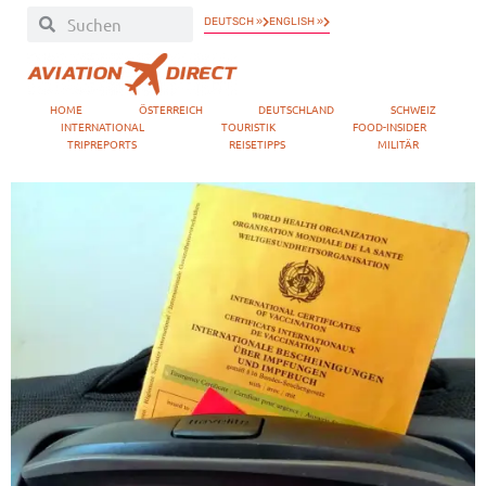
DEUTSCH »
ENGLISH »
HOME
ÖSTERREICH
DEUTSCHLAND
SCHWEIZ
INTERNATIONAL
TOURISTIK
FOOD-INSIDER
TRIPREPORTS
REISETIPPS
MILITÄR