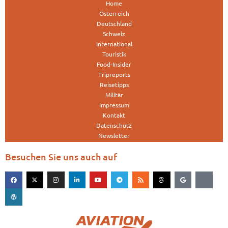
Home
Österreich
Deutschland
Schweiz
International
Touristik
Food-Insider
Tripreports
Reisetipps
Militär
Impressum
Kontakt
Datenschutz
Newsletter
Besuchen Sie uns auch auf