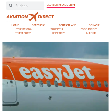
DEUTSCH »
ENGLISH »
HOME
ÖSTERREICH
DEUTSCHLAND
SCHWEIZ
INTERNATIONAL
TOURISTIK
FOOD-INSIDER
TRIPREPORTS
REISETIPPS
MILITÄR