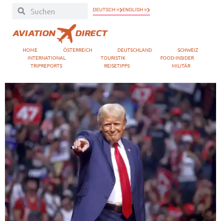
DEUTSCH »
ENGLISH »
HOME
ÖSTERREICH
DEUTSCHLAND
SCHWEIZ
INTERNATIONAL
TOURISTIK
FOOD-INSIDER
TRIPREPORTS
REISETIPPS
MILITÄR