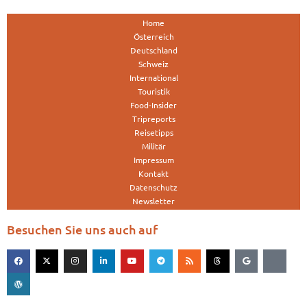
Home
Österreich
Deutschland
Schweiz
International
Touristik
Food-Insider
Tripreports
Reisetipps
Militär
Impressum
Kontakt
Datenschutz
Newsletter
Besuchen Sie uns auch auf