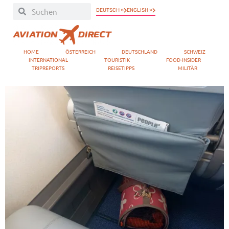
DEUTSCH »
ENGLISH »
HOME
ÖSTERREICH
DEUTSCHLAND
SCHWEIZ
INTERNATIONAL
TOURISTIK
FOOD-INSIDER
TRIPREPORTS
REISETIPPS
MILITÄR