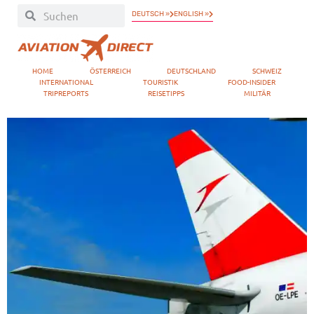
DEUTSCH »
ENGLISH »
HOME
ÖSTERREICH
DEUTSCHLAND
SCHWEIZ
INTERNATIONAL
TOURISTIK
FOOD-INSIDER
TRIPREPORTS
REISETIPPS
MILITÄR