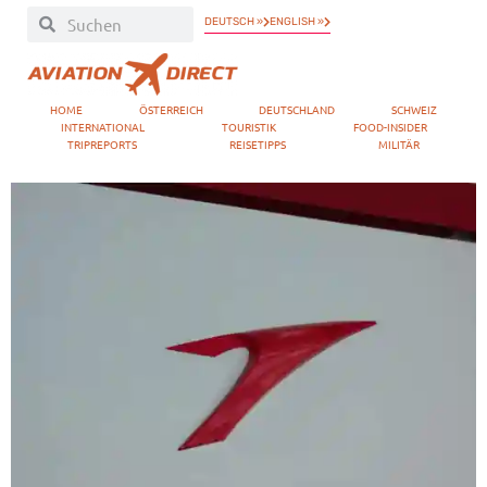
DEUTSCH »
ENGLISH »
HOME
ÖSTERREICH
DEUTSCHLAND
SCHWEIZ
INTERNATIONAL
TOURISTIK
FOOD-INSIDER
TRIPREPORTS
REISETIPPS
MILITÄR