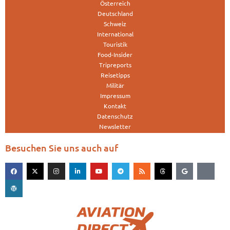
Österreich
Deutschland
Schweiz
International
Touristik
Food-Insider
Tripreports
Reisetipps
Militär
Impressum
Kontakt
Datenschutz
Newsletter
Besuchen Sie uns auch auf