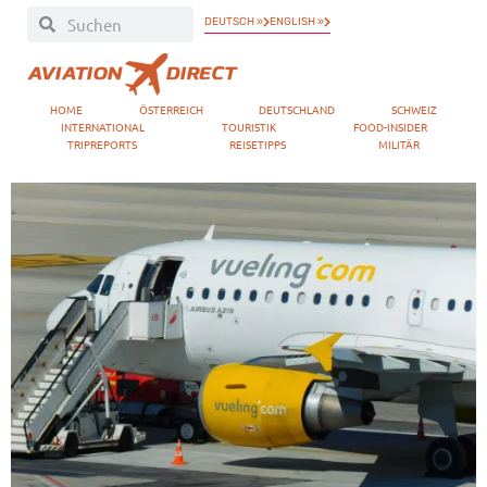
DEUTSCH »
ENGLISH »
HOME
ÖSTERREICH
DEUTSCHLAND
SCHWEIZ
INTERNATIONAL
TOURISTIK
FOOD-INSIDER
TRIPREPORTS
REISETIPPS
MILITÄR