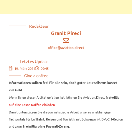
Redakteur
Granit Pireci
office@aviation.direct
Letztes Update
19. März 2021
09:45
Give a coffee
Informationen sollten frei für alle sein, doch guter Journalismus kostet
viel Geld.
Wenn Ihnen dieser Artikel gefallen hat, können Sie Aviation.Direct
freiwillig
.
auf eine Tasse Kaffee einladen
Damit unterstützen Sie die journalistische Arbeit unseres unabhängigen
Fachportals für Luftfahrt, Reisen und Touristik mit Schwerpunkt D-A-CH-Region
und zwar
freiwillig ohne Paywall-Zwang.