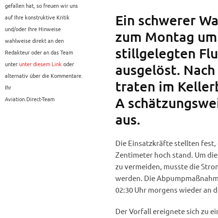
gefallen hat, so freuen wir uns
Ein schwerer Wa
auf Ihre konstruktive Kritik
und/oder Ihre Hinweise
zum Montag umf
wahlweise direkt an den
stillgelegten Fl
Redakteur oder an das Team
unter
unter diesem Link
oder
ausgelöst. Nach
alternativ über die Kommentare.
traten im Kelle
Ihr
A schätzungswe
Aviation.Direct-Team
aus.
Die Einsatzkräfte stellten fest
Zentimeter hoch stand. Um die 
zu vermeiden, musste die Stro
werden. Die Abpumpmaßnahmen d
02:30 Uhr morgens wieder an 
Der Vorfall ereignete sich zu