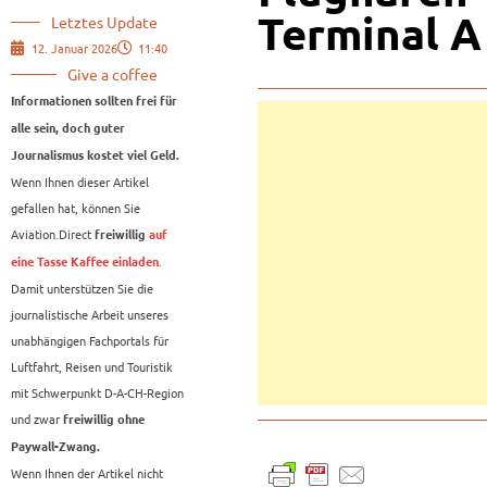
Terminal A
Letztes Update
12. Januar 2026
11:40
Give a coffee
Informationen sollten frei für
alle sein, doch guter
Journalismus kostet viel Geld.
Wenn Ihnen dieser Artikel
gefallen hat, können Sie
Aviation.Direct
freiwillig
auf
.
eine Tasse Kaffee einladen
Damit unterstützen Sie die
journalistische Arbeit unseres
unabhängigen Fachportals für
Luftfahrt, Reisen und Touristik
mit Schwerpunkt D-A-CH-Region
und zwar
freiwillig ohne
Paywall-Zwang.
Wenn Ihnen der Artikel nicht