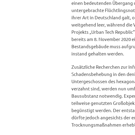
einen bedeutenden Übergang d
untergebrachte Flüchtlingsnotu
ihrer Art in Deutschland galt, 
weitgehend leer, während die 
Projekts „Urban Tech Republic“
bereits am 8. November 2020 ei
Bestandsgebäude muss aufgrun
instand gehalten werden.
Zusätzliche Recherchen zur Inf
Schadensbehebung in den denk
Untergeschossen des hexagonal
verzahnt sind, werden nun umf
Bausubstanz notwendig. Expert
teilweise genutzten Großobje
begünstigt werden. Der entsta
dürfte jedoch angesichts der
Trocknungsmaßnahmen erhebli