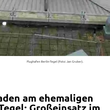
Flughafen Berlin-Tegel (Foto: Jan Gruber).
aden am ehemaligen
Tegel: Großeinsatz im