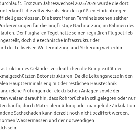
urchläuft. Erst zum Jahreswechsel 2025/2026 wurde die dort
nterkunft, die zeitweise als eine der größten Einrichtungen
offiziell geschlossen. Die betroffenen Terminals stehen seither
Vorbereitungen für die langfristige Nachnutzung im Rahmen des
 laufen. Der Flughafen Tegel hatte seinen regulären Flugbetrieb
ngestellt, doch die technische Infrastruktur der
d der teilweisen Weiternutzung und Sicherung weiterhin
rastruktur des Geländes verdeutlichen die Komplexität der
malgeschützten Betonstrukturen. Da die Leitungsnetze in den
en Hauptterminals eng mit der restlichen Haustechnik
angreiche Prüfungen der elektrischen Anlagen sowie der
en weisen darauf hin, dass Rohrbrüche in stillgelegten oder nur
kten häufig durch Materialermüdung oder mangelnde Zirkulation
ndene Sachschaden kann derzeit noch nicht beziffert werden,
 enormen Wassermassen und der notwendigen
ch sein.