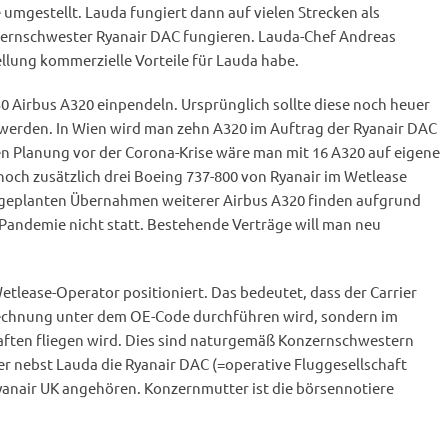
mgestellt. Lauda fungiert dann auf vielen Strecken als
zernschwester Ryanair DAC fungieren. Lauda-Chef Andreas
llung kommerzielle Vorteile für Lauda habe.
 30 Airbus A320 einpendeln. Ursprünglich sollte diese noch heuer
werden. In Wien wird man zehn A320 im Auftrag der Ryanair DAC
en Planung vor der Corona-Krise wäre man mit 16 A320 auf eigene
och zusätzlich drei Boeing 737-800 von Ryanair im Wetlease
 geplanten Übernahmen weiterer Airbus A320 finden aufgrund
andemie nicht statt. Bestehende Verträge will man neu
Wetlease-Operator positioniert. Das bedeutet, dass der Carrier
Rechnung unter dem OE-Code durchführen wird, sondern im
aften fliegen wird. Dies sind naturgemäß Konzernschwestern
er nebst Lauda die Ryanair DAC (=operative Fluggesellschaft
Ryanair UK angehören. Konzernmutter ist die börsennotiere