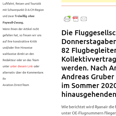
Luftfahrt, Reisen und Touristik
mit Schwerpunkt D-A-CH-Region
und zwar
freiwillig ohne
Paywall-Zwang.
Wenn Ihnen der Artikel nicht
Die Fluggesellsc
gefallen hat, so freuen wir uns
Donnerstagabend
auf Ihre konstruktive Kritik
und/oder Ihre Hinweise
82 Flugbegleite
wahlweise direkt an den
Kollektivvertrag
Redakteur oder an das Team
werden. Nach A
unter
unter diesem Link
oder
alternativ über die Kommentare.
Andreas Gruber 
Ihr
im Sommer 2020
Aviation.Direct-Team
hinausgehende
Wie berichtet wird Ryanair die
unter OE-Flugnummern fliegen 