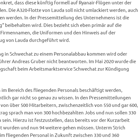
nkret, dass diese künftig formell auf Ryanair-Flügen unter der
n. Die A320-Flotte von Lauda soll nicht umlackiert werden, auch
en werden. In der Pressemitteilung des Unternehmens ist die
“ beibehalten wird. Dies bezieht sich eben primär auf die
 Firmennamen, die Uniformen und den Hinweis auf der
ug von Lauda durchgeführt wird.
ung in Schwechat zu einem Personalabbau kommen wird oder
führer Andreas Gruber nicht beantworten. Im Mai 2020 wurde die
egschaft beim Arbeitsmarktservice Schwechat zur Kündigung
ch im Bereich des fliegenden Personals beschäftigt werden,
htlich gar nicht so genau zu wissen. In den Pressemitteilungen
 von über 500 Mitarbeitern, zwischenzeitlich von 550 und gar 600,
trag sprach man von 300 hochbezahlten Jobs und nun sollen 330
sein. Hierzu ist festzustellen, dass bereits vor der Kurzarbeit
gt wurden und nun 94 weitere gehen müssen. Unterm Strich
eim fliegenden Personal in Zukunft zwischen 330 und 360