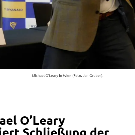
Michael O'Leary in Wien (Foto: Jan Gruber).
ael O’Leary
iert Schließung der