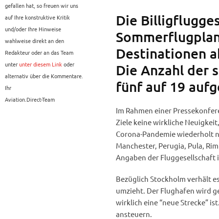
gefallen hat, so freuen wir uns
Die Billigflugge
auf Ihre konstruktive Kritik
und/oder Ihre Hinweise
Sommerflugplan
wahlweise direkt an den
Destinationen a
Redakteur oder an das Team
unter
unter diesem Link
oder
Die Anzahl der 
alternativ über die Kommentare.
fünf auf 19 auf
Ihr
Aviation.Direct-Team
Im Rahmen einer Pressekonferen
Ziele keine wirkliche Neuigke
Corona-Pandemie wiederholt n
Manchester, Perugia, Pula, Ri
Angaben der Fluggesellschaft 
Bezüglich Stockholm verhält es
umzieht. Der Flughafen wird ge
wirklich eine “neue Strecke” is
ansteuern.