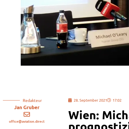
Redakteur
28. September 2021
17:02
Jan Gruber
Wien: Mich
office@aviation.direct
prognostiz