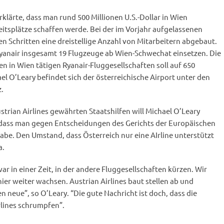
klärte, dass man rund 500 Millionen U.S.-Dollar in Wien
itsplätze schaffen werde. Bei der im Vorjahr aufgelassenen
 Schritten eine dreistellige Anzahl von Mitarbeitern abgebaut.
yanair insgesamt 19 Flugzeuge ab Wien-Schwechat einsetzen. Die
en in Wien tätigen Ryanair-Fluggesellschaften soll auf 650
el O’Leary befindet sich der österreichische Airport unter den
.
trian Airlines gewährten Staatshilfen will Michael O’Leary
 dass man gegen Entscheidungen des Gerichts der Europäischen
abe. Den Umstand, dass Österreich nur eine AIrline unterstützt
a.
ar in einer Zeit, in der andere Fluggesellschaften kürzen. Wir
ier weiter wachsen. Austrian Airlines baut stellen ab und
en neue”, so O’Leary. “Die gute Nachricht ist doch, dass die
rlines schrumpfen”.