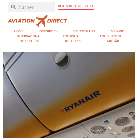
DEUTSCH »
ENGLISH »
HOME
ÖSTERREICH
DEUTSCHLAND
SCHWEIZ
INTERNATIONAL
TOURISTIK
FOOD-INSIDER
TRIPREPORTS
REISETIPPS
MILITÄR