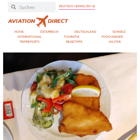
DEUTSCH »
ENGLISH »
HOME
ÖSTERREICH
DEUTSCHLAND
SCHWEIZ
INTERNATIONAL
TOURISTIK
FOOD-INSIDER
TRIPREPORTS
REISETIPPS
MILITÄR